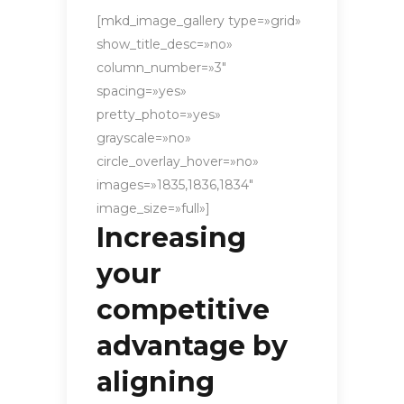
[mkd_image_gallery type=»grid»
show_title_desc=»no»
column_number=»3″
spacing=»yes»
pretty_photo=»yes»
grayscale=»no»
circle_overlay_hover=»no»
images=»1835,1836,1834″
image_size=»full»]
Increasing
your
competitive
advantage by
aligning