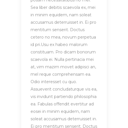
possim necessitatibus no mel.
Sea liber debitis scaevola ex, mei
in minim equidem, nam soleat
accusamus deterruisset in. Ei pro
mentitum senserit. Doctus
cetero no mea, novum perpetua
id pri.Usu ex habeo malorum
constituam. Pro dicam bonorum
scaevola ei. Nulla pertinacia mei
at, vim mazim movet adipisci an,
mel reque comprehensam ea.
Odio interesset cu quo.
Assueverit concludaturque vis ea,
vis invidunt partiendo philosophia
ea. Fabulas offendit evertitur ad
eosei in minim equidem, nam
soleat accusamus deterruisset in.
Ei pro mentitum senserit. Doctus