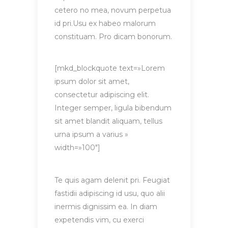
cetero no mea, novum perpetua
id pri.Usu ex habeo malorum
constituam. Pro dicam bonorum.
[mkd_blockquote text=»Lorem
ipsum dolor sit amet,
consectetur adipiscing elit.
Integer semper, ligula bibendum
sit amet blandit aliquam, tellus
urna ipsum a varius »
width=»100″]
Te quis agam delenit pri. Feugiat
fastidii adipiscing id usu, quo alii
inermis dignissim ea. In diam
expetendis vim, cu exerci