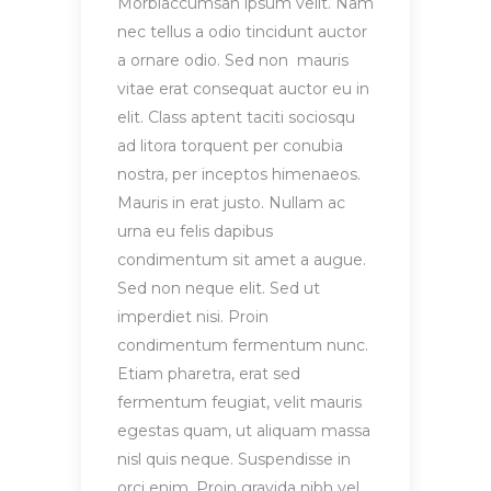
Morbiaccumsan ipsum velit. Nam
nec tellus a odio tincidunt auctor
a ornare odio. Sed non mauris
vitae erat consequat auctor eu in
elit. Class aptent taciti sociosqu
ad litora torquent per conubia
nostra, per inceptos himenaeos.
Mauris in erat justo. Nullam ac
urna eu felis dapibus
condimentum sit amet a augue.
Sed non neque elit. Sed ut
imperdiet nisi. Proin
condimentum fermentum nunc.
Etiam pharetra, erat sed
fermentum feugiat, velit mauris
egestas quam, ut aliquam massa
nisl quis neque. Suspendisse in
orci enim. Proin gravida nibh vel