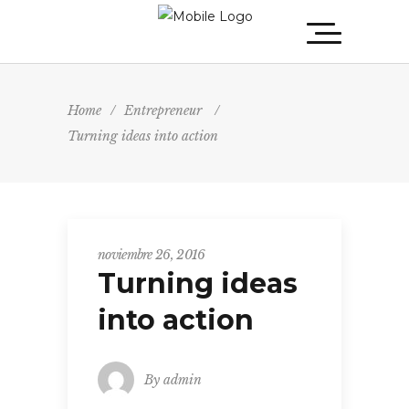
Home
/
Entrepreneur
/
Turning ideas into action
noviembre 26, 2016
Turning ideas
into action
By
admin