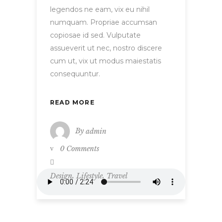
legendos ne eam, vix eu nihil
numquam. Propriae accumsan
copiosae id sed. Vulputate
assueverit ut nec, nostro discere
cum ut, vix ut modus maiestatis
consequuntur.
READ MORE
By
admin
0 Comments
,
,
Design
Lifestyle
Travel