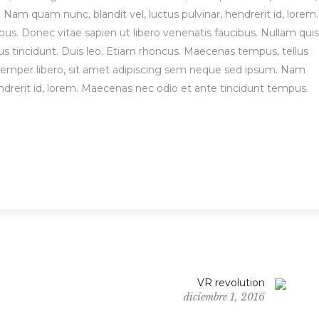
Nam quam nunc, blandit vel, luctus pulvinar, hendrerit id, lorem.
s. Donec vitae sapien ut libero venenatis faucibus. Nullam quis
bus tincidunt. Duis leo. Etiam rhoncus. Maecenas tempus, tellus
per libero, sit amet adipiscing sem neque sed ipsum. Nam
endrerit id, lorem. Maecenas nec odio et ante tincidunt tempus.
VR revolution
diciembre 1, 2016