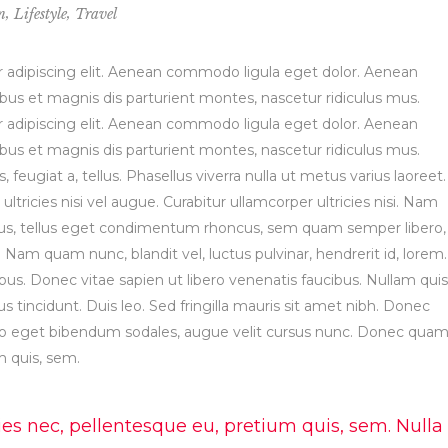
,
,
n
Lifestyle
Travel
 adipiscing elit. Aenean commodo ligula eget dolor. Aenean
s et magnis dis parturient montes, nascetur ridiculus mus.
 adipiscing elit. Aenean commodo ligula eget dolor. Aenean
s et magnis dis parturient montes, nascetur ridiculus mus.
, feugiat a, tellus. Phasellus viverra nulla ut metus varius laoreet.
tricies nisi vel augue. Curabitur ullamcorper ultricies nisi. Nam
us, tellus eget condimentum rhoncus, sem quam semper libero,
Nam quam nunc, blandit vel, luctus pulvinar, hendrerit id, lorem.
s. Donec vitae sapien ut libero venenatis faucibus. Nullam quis
s tincidunt. Duis leo. Sed fringilla mauris sit amet nibh. Donec
leo eget bibendum sodales, augue velit cursus nunc. Donec qua
um quis, sem.
ies nec, pellentesque eu, pretium quis, sem. Nulla